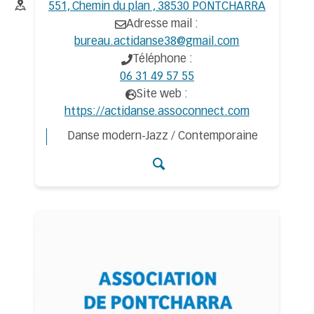
Adresse :
551, Chemin du plan , 38530 PONTCHARRA
Adresse mail :
bureau.actidanse38@gmail.com
Téléphone :
06 31 49 57 55
Site web :
https://actidanse.assoconnect.com
Danse modern-Jazz / Contemporaine
Accéder aux détail