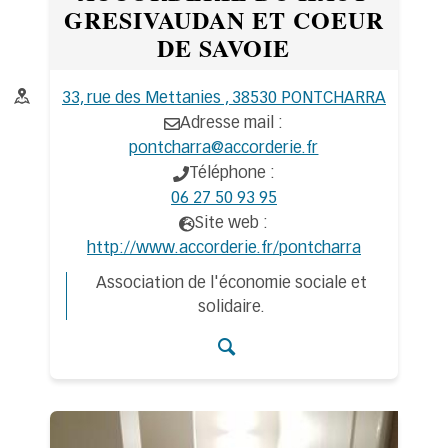
GRESIVAUDAN ET COEUR
DE SAVOIE
Adresse :
33, rue des Mettanies , 38530 PONTCHARRA
Adresse mail :
pontcharra@accorderie.fr
Téléphone :
06 27 50 93 95
Site web :
http://www.accorderie.fr/pontcharra
Association de l'économie sociale et
solidaire.
Accéder aux détail