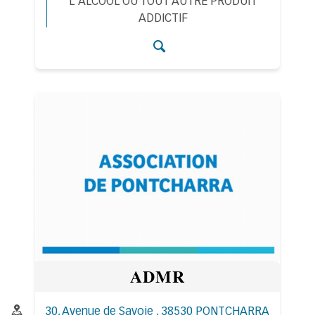
L'ALCOOL OU TOUT AUTRE PRODUIT
ADDICTIF
Accéder aux détail
ADMR
Adresse :
30, Avenue de Savoie , 38530 PONTCHARRA