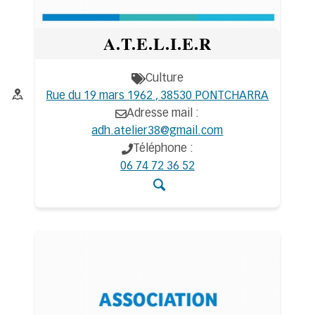
A.T.E.L.I.E.R
Culture
Thématiques
Adresse :
Rue du 19 mars 1962 , 38530 PONTCHARRA
Adresse mail :
adh.atelier38@gmail.com
Téléphone :
06 74 72 36 52
Accéder aux détails d