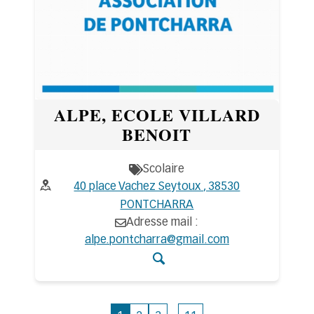
ALPE, ECOLE VILLARD
BENOIT
Scolaire
Thématiques
Adresse :
40 place Vachez Seytoux , 38530
PONTCHARRA
Adresse mail :
alpe.pontcharra@gmail.com
Accéder aux détails