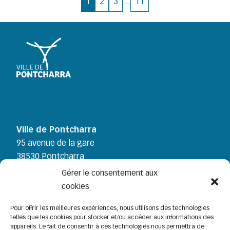
Accéder à la page 1
Accéder à la page 2
Accéder à la page 3
Accéder à la page 11
1
2
3
...
11
Ville de Pontcharra
95 avenue de la gare
38530 Pontcharra
Tél : 04 76 97 11 65
Gérer le consentement aux
cookies
Pour offrir les meilleures expériences, nous utilisons des technologies
telles que les cookies pour stocker et/ou accéder aux informations des
Horaires
appareils. Le fait de consentir à ces technologies nous permettra de